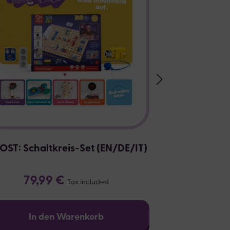
OST: Schaltkreis-Set (EN/DE/IT)
PRO: Schalt
79,99 €
79,
Tax included
In den Warenkorb
In d