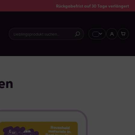
Rückgabefrist auf 30 Tage verlängert
len