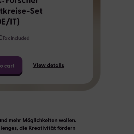
tkreise-Set
E/IT)
€
Tax included
View details
o cart
r und mehr Möglichkeiten wollen.
enges, die Kreativität fördern