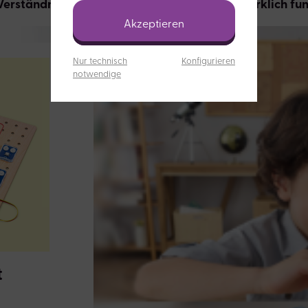
erständnis dafür vertiefen, wie Elektronik wirklich fun
Akzeptieren
Nur technisch
Konfigurieren
notwendige
t